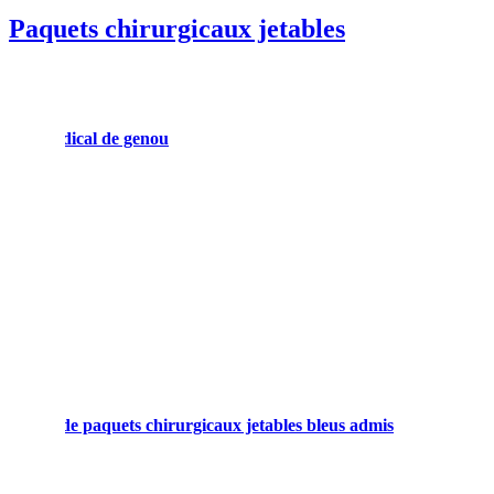
Paquets chirurgicaux jetables
scopy médical de genou
n de C
e de kit de paquets chirurgicaux jetables bleus admis