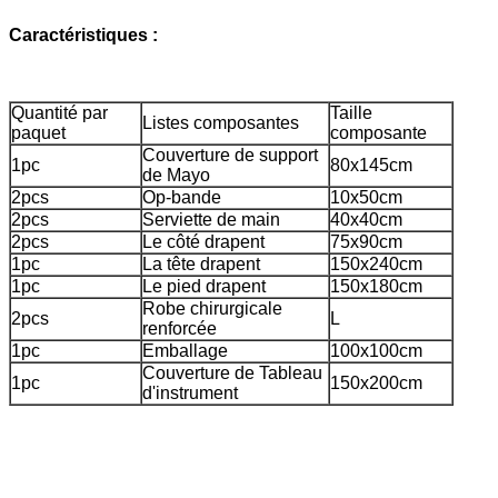
Caractéristiques :
Quantité par
Taille
Listes composantes
paquet
composante
Couverture de support
1pc
80x145cm
de Mayo
2pcs
Op-bande
10x50cm
2pcs
Serviette de main
40x40cm
2pcs
Le côté drapent
75x90cm
1pc
La tête drapent
150x240cm
1pc
Le pied drapent
150x180cm
Robe chirurgicale
2pcs
L
renforcée
1pc
Emballage
100x100cm
Couverture de Tableau
1pc
150x200cm
d'instrument