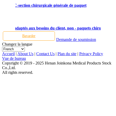
ivraison, C-section chirurgicale générale de paquet
emble adaptés aux besoins du client, non - paquets chirurgicaux je
Bavarder
Demande de soumission
Changez la langue
Accueil
|
About Us
|
Contact Us
|
Plan du site
|
Privacy Policy
Vue de bureau
Copyright © 2019 - 2025 Henan Joinkona Medical Products Stock
Co.,Ltd.
All rights reserved.