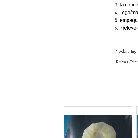
3. la conc
Logo/mar
4.
5. empaque
Prélève 
6.
Produit Tag:
Robes Fonc