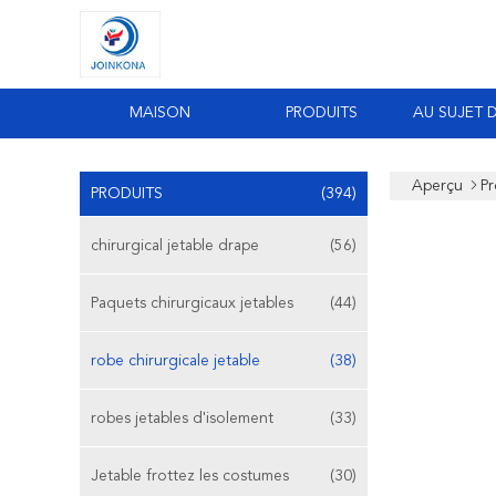
MAISON
PRODUITS
AU SUJET 
Aperçu
Pr
PRODUITS
(394)
chirurgical jetable drape
(56)
Paquets chirurgicaux jetables
(44)
robe chirurgicale jetable
(38)
robes jetables d'isolement
(33)
Jetable frottez les costumes
(30)