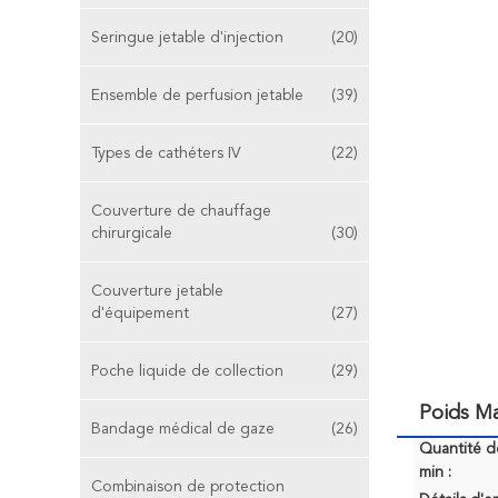
Seringue jetable d'injection
(20)
Ensemble de perfusion jetable
(39)
Types de cathéters IV
(22)
Couverture de chauffage
chirurgicale
(30)
Couverture jetable
d'équipement
(27)
Poche liquide de collection
(29)
Poids Ma
Bandage médical de gaze
(26)
Quantité 
min :
Combinaison de protection