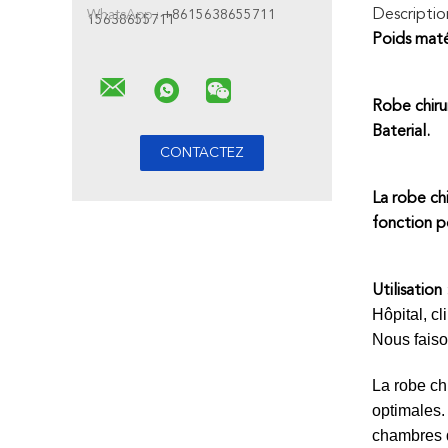
Descriptio
WhatsApp :
+8615638655711
15638655711
Poids maté
Robe chiru
Baterial.
La robe ch
fonction p
Utilisation 
Hôpital, cl
Nous faiso
La robe chi
optimales.
chambres d