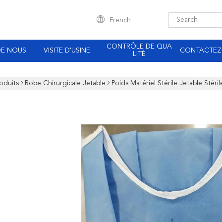
French
CONTRÔLE DE QUA
DE NOUS
VISITE D'USINE
CONTACTEZ
LITÉ
oduits
Robe Chirurgicale Jetable
Poids Matériel Stérile Jetable St