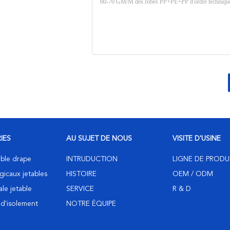
IES
AU SUJET DE NOUS
VISITE D'USINE
table drape
INTRUDUCTION
LIGNE DE PRODU
gicaux jetables
HISTOIRE
OEM / ODM
ale jetable
SERVICE
R & D
 d'isolement
NOTRE ÉQUIPE