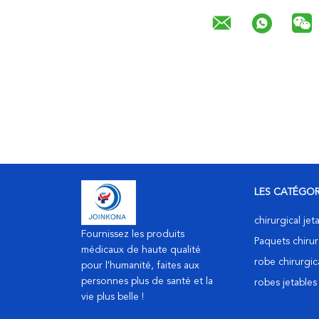
LES CATÉGOR
chirurgical je
Fournissez les produits
Paquets chirur
médicaux de haute qualité
robe chirurgic
pour l'humanité, faites aux
personnes plus de santé et la
robes jetables
vie plus belle !