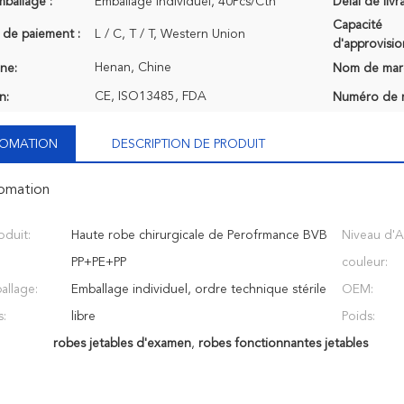
mballage :
Emballage individuel, 40Pcs/Ctn
Délai de livr
Capacité
 de paiement :
L / C, T / T, Western Union
d'approvisi
Henan, Chine
ine:
Nom de mar
CE, ISO13485, FDA
n:
Numéro de 
NFOMATION
DESCRIPTION DE PRODUIT
fomation
duit:
Haute robe chirurgicale de Perofrmance BVB
Niveau d'
PP+PE+PP
couleur:
llage:
Emballage individuel, ordre technique stérile
OEM:
s:
libre
Poids:
robes jetables d'examen
,
robes fonctionnantes jetables