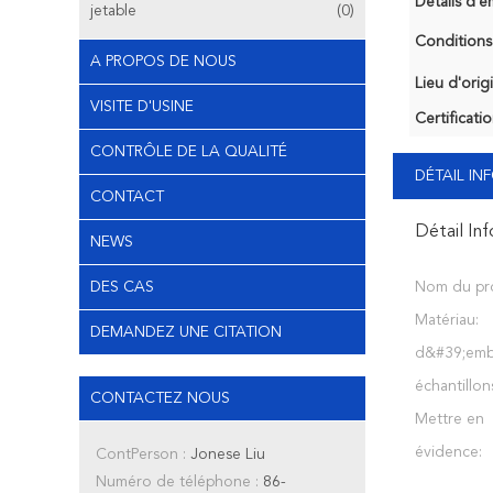
Détails d'e
jetable
(0)
Conditions
A PROPOS DE NOUS
Lieu d'orig
VISITE D'USINE
Certificatio
CONTRÔLE DE LA QUALITÉ
DÉTAIL I
CONTACT
Détail In
NEWS
DES CAS
Nom du pro
Matériau:
DEMANDEZ UNE CITATION
d&#39;emba
échantillon
CONTACTEZ NOUS
Mettre en
évidence:
ContPerson :
Jonese Liu
Numéro de téléphone :
86-