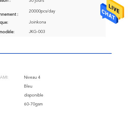
aison :
30 jours
20000pcs/day
onnement :
Joinkona
que:
JKG-003
modèle:
AAMI:
Niveau 4
Bleu
disponible
60-70gsm