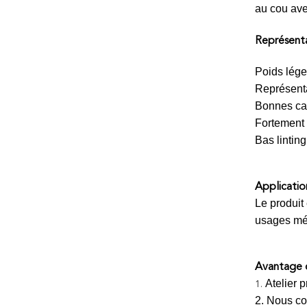
au cou ave
Représenta
Poids lége
Représenta
Bonnes car
Fortement 
Bas linting
Application
Le produit 
usages méd
Avantage c
Atelier 
1.
2. Nous col