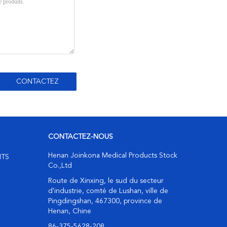
CONTACTEZ-NOUS
Henan Joinkona Medical Products Stock
ITS
Co.,Ltd
Route de Xinxing, le sud du secteur
d'industrie, comté de Lushan, ville de
Pingdingshan, 467300, province de
Henan, Chine
86-375-5628-208