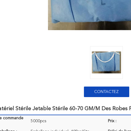
CONTACTEZ
tériel Stérile Jetable Stérile 60-70 GM/M Des Robe
de commande
5000pcs
Prix :