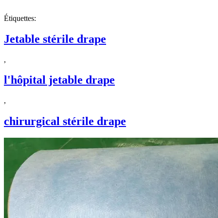
Étiquettes:
Jetable stérile drape
,
l'hôpital jetable drape
,
chirurgical stérile drape