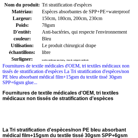
Nom du produit:
Tri stratification d'espèces
Matériau:
Espèces absorbantes de SPP+PE+waterproof
Largeur:
150cm, 180cm, 200cm, 230cm
Poids:
78gsm
D'entité:
Anti-bactéries, qui respecte l'environnement
couleur:
Bleu
Utilisation:
Le produit chirurgical drape
échantillons:
libre
Surligner:
,
textiles médicaux non tissés
tissu de catégorie médicale
Fournitures de textile médicales d'OEM, tri textiles médicaux non
tissés de stratification d'espèces La Tri stratification d'espèces/non
PE bleu absorbant médical film+15gsm du textile tissé 30gsm
SPP+6gsm glue...
Fournitures de textile médicales d'OEM, tri textiles
médicaux non tissés de stratification d'espèces
La Tri stratification d'espèces/non PE bleu absorbant
médical film+15gsm du textile tissé 30gsm SPP+6gsm