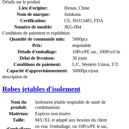
Détails sur le produit
Lieu d'origine:
Henan, Chine
Nom de marque:
Joinkona
Certification:
CE, ISO13485, FDA
Numéro de modèle:
JKG-004
Conditions de paiement et expédition
Quantité de commande min:
5000pcs
Prix:
negotiable
Détails d'emballage:
10Pcs/PE sac, 100Pcs/Ctn
Délai de livraison:
30 jours
Conditions de paiement:
L/C, Western Union, T/T.
Capacité d'approvisionnement:
50000pcs/jour.
description de
Robes jetables d'isolement
Nom du
Isolement jetable respirable de santé de
produit:
combinaisons
Matériau:
Espèces non tissées
Taille:
M/L/XL et adapté aux besoins du client
en vrac l'emballage, ou 10Pcs/PE le sac,
d'emballage: