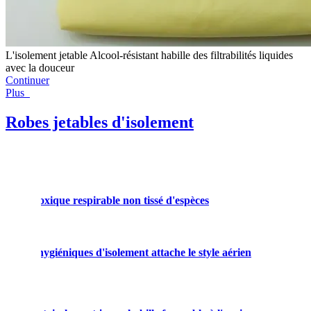
L'isolement jetable Alcool-résistant habille des filtrabilités liquides
avec la douceur
Continuer
Plus
Robes jetables d'isolement
ible non-toxique respirable non tissé d'espèces
L'i
etables hygiéniques d'isolement attache le style aérien
Le 