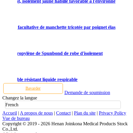
'isolement, isolement jaune habille favorable à l'environnement
Les
 la taille facultative de manchette tricotée par poignet élastique
L'i
le de polypropylène de Spunbond de robe d'isolement
Cou
lle flexible résistant liquide respirable
L'i
Bavarder
Demande de soumission
Changez la langue
French
Accueil
|
A propos de nous
|
Contact
|
Plan du site
|
Privacy Policy
Vue de bureau
Copyright © 2019 - 2026 Henan Joinkona Medical Products Stock
Co.,Ltd.