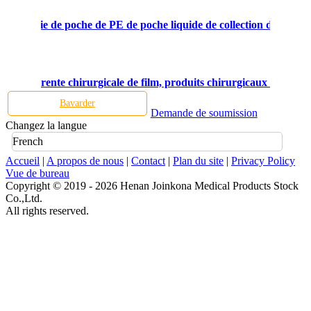
de chirurgie de poche de PE de poche liquide de collection d'Arthr
on transparente chirurgicale de film, produits chirurgicaux médicau
Bavarder
Demande de soumission
Changez la langue
French
Accueil
|
A propos de nous
|
Contact
|
Plan du site
|
Privacy Policy
Vue de bureau
Copyright © 2019 - 2026 Henan Joinkona Medical Products Stock
Co.,Ltd.
All rights reserved.