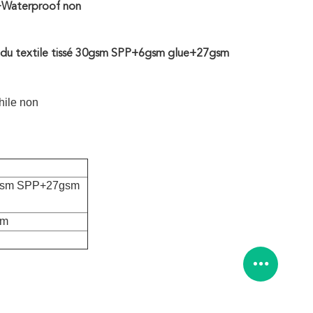
PE+Waterproof non
sm du textile tissé 30gsm SPP+6gsm glue+27gsm
hile non
0gsm SPP+27gsm
cm