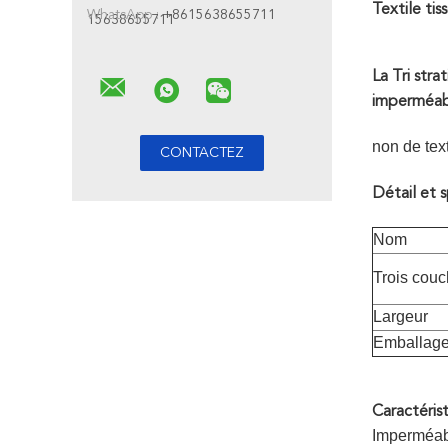
Textile ti
WhatsApp :
+8615638655711
15638655711
La Tri str
imperméabi
non de text
Détail et s
Nom
Trois cou
Largeur
Emballag
Caractérist
Imperméab