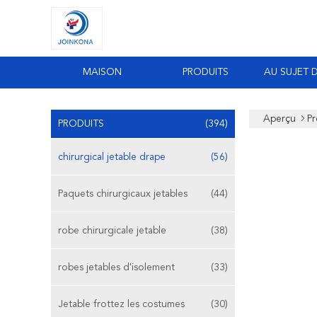
MAISON
PRODUITS
AU SUJET 
Aperçu
Pr
PRODUITS
(394)
chirurgical jetable drape
(56)
Paquets chirurgicaux jetables
(44)
robe chirurgicale jetable
(38)
robes jetables d'isolement
(33)
Jetable frottez les costumes
(30)