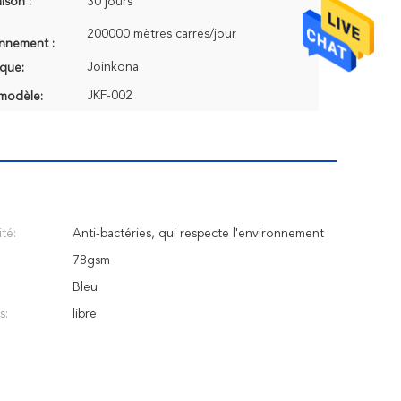
aison :
30 jours
200000 mètres carrés/jour
onnement :
Joinkona
que:
JKF-002
modèle:
té:
Anti-bactéries, qui respecte l'environnement
78gsm
Bleu
s:
libre