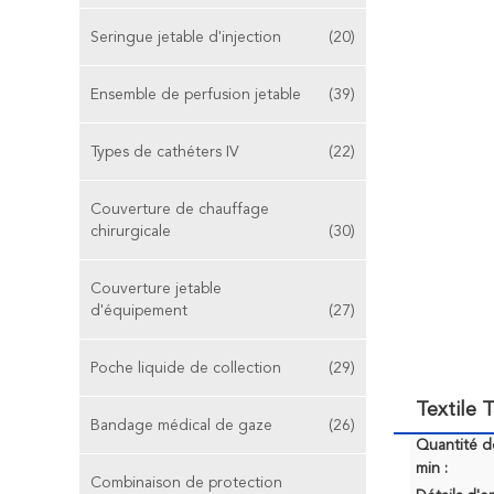
Seringue jetable d'injection
(20)
Ensemble de perfusion jetable
(39)
Types de cathéters IV
(22)
Couverture de chauffage
chirurgicale
(30)
Couverture jetable
d'équipement
(27)
Poche liquide de collection
(29)
Textile 
Bandage médical de gaze
(26)
Quantité 
min :
Combinaison de protection