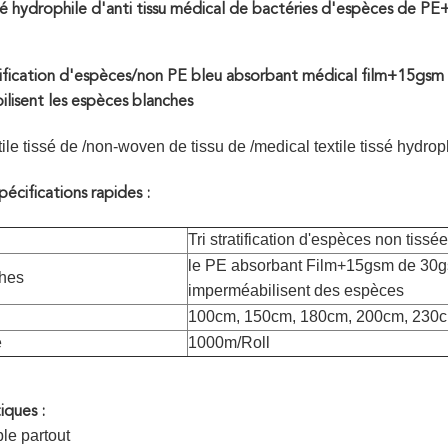
ssé hydrophile d'anti tissu médical de bactéries d'espèces de 
atification d'espèces/non PE bleu absorbant médical film+15g
lisent les espèces blanches
ile tissé de /non-woven de tissu de /medical textile tissé hydrop
pécifications rapides :
Tri stratification d'espèces non tissée
le PE absorbant Film+15gsm de 3
ches
imperméabilisent des espèces
100cm, 150cm, 180cm, 200cm, 230
e
1000m/Roll
iques :
le partout