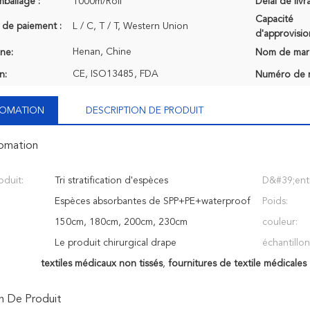
mballage :
1000m/Roll
Délai de livr
Capacité
 de paiement :
L / C, T / T, Western Union
d'approvisi
Henan, Chine
ine:
Nom de mar
CE, ISO13485, FDA
n:
Numéro de 
NFOMATION
DESCRIPTION DE PRODUIT
fomation
duit:
Tri stratification d'espèces
D&#39;enti
Espèces absorbantes de SPP+PE+waterproof
Poids:
150cm, 180cm, 200cm, 230cm
couleur:
Le produit chirurgical drape
échantillon
textiles médicaux non tissés
,
fournitures de textile médicales
n De Produit