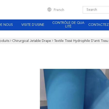
French
CONTRÔLE DE QUA
DE NOUS
VISITE D'USINE
CONTACTEZ
LITÉ
oduits
Chirurgical Jetable Drape
Textile Tissé Hydrophile D'anti Ti