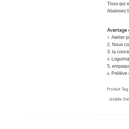
Tissu qui e
Abaissez b
Avantage c
Atelier 
1.
2. Nous col
3. la conc
Logo/mar
4.
5. empaque
Prélève 
6.
Produit Tag:
Jetable Sté