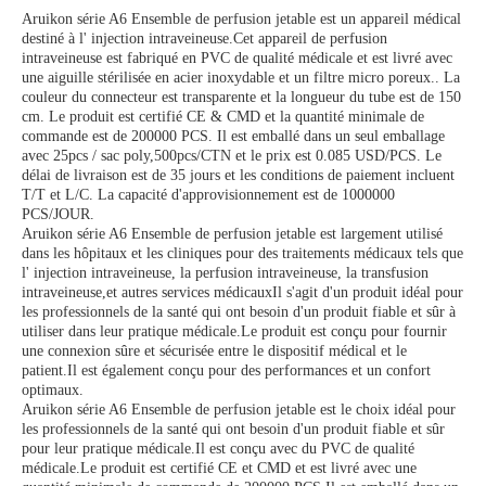
Aruikon série A6 Ensemble de perfusion jetable est un appareil médical
destiné à l' injection intraveineuse.Cet appareil de perfusion
intraveineuse est fabriqué en PVC de qualité médicale et est livré avec
une aiguille stérilisée en acier inoxydable et un filtre micro poreux.. La
couleur du connecteur est transparente et la longueur du tube est de 150
cm. Le produit est certifié CE & CMD et la quantité minimale de
commande est de 200000 PCS. Il est emballé dans un seul emballage
avec 25pcs / sac poly,500pcs/CTN et le prix est 0.085 USD/PCS. Le
délai de livraison est de 35 jours et les conditions de paiement incluent
T/T et L/C. La capacité d'approvisionnement est de 1000000
PCS/JOUR.
Aruikon série A6 Ensemble de perfusion jetable est largement utilisé
dans les hôpitaux et les cliniques pour des traitements médicaux tels que
l' injection intraveineuse, la perfusion intraveineuse, la transfusion
intraveineuse,et autres services médicauxIl s'agit d'un produit idéal pour
les professionnels de la santé qui ont besoin d'un produit fiable et sûr à
utiliser dans leur pratique médicale.Le produit est conçu pour fournir
une connexion sûre et sécurisée entre le dispositif médical et le
patient.Il est également conçu pour des performances et un confort
optimaux.
Aruikon série A6 Ensemble de perfusion jetable est le choix idéal pour
les professionnels de la santé qui ont besoin d'un produit fiable et sûr
pour leur pratique médicale.Il est conçu avec du PVC de qualité
médicale.Le produit est certifié CE et CMD et est livré avec une