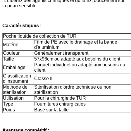
5.
Libérez des agents chimiques et du latex, doucement sur
la peau sensible
Caractéristiques :
Poche liquide de collection de TUR
Film de PE avec le drainage et la bande
Matériel
d'aluminium
Couleur
Généralement transparent
Taille
57x96cm ou adapté aux besoins du client
Paquet individuel ou adapté aux besoins du
Emballage
client
Classification
Classe II
d'instrument
Méthode de
Stérilisation d'ordre technique ou non
stérilisation
stérilisation
Utilisation
Pour la chirurgie de TUR
Type
Fournitures chirurgicales
Poids
Basé sur la taille
Avantage compétitif :