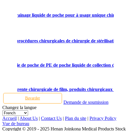
tal de drainage liquide de poche pour à usage unique chirurgical
angle, procédures chirurgicales de chirurgie de stérilisation d'or
de chirurgie de poche de PE de poche liquide de collection d'Arthr
on transparente chirurgicale de film, produits chirurgicaux médicau
Bavarder
Demande de soumission
Changez la langue
Accueil
|
About Us
|
Contact Us
|
Plan du site
|
Privacy Policy
Vue de bureau
Copyright © 2019 - 2025 Henan Joinkona Medical Products Stock