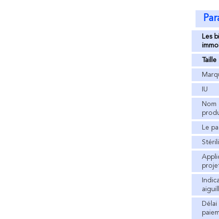
Par
Les b
immob
Taille
Marq
IU
Nom 
produ
Le p
Stéril
Appli
proje
Indic
aiguil
Délai
paie