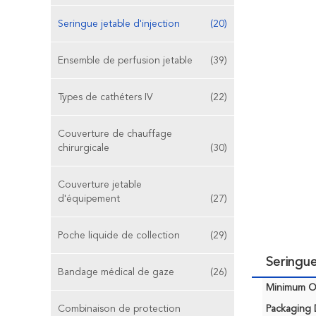
Seringue jetable d'injection
(20)
Ensemble de perfusion jetable
(39)
Types de cathéters IV
(22)
Couverture de chauffage
chirurgicale
(30)
Couverture jetable
d'équipement
(27)
Poche liquide de collection
(29)
Seringue
Bandage médical de gaze
(26)
Minimum Or
Combinaison de protection
Packaging D