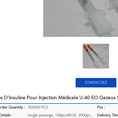
CONTACTEZ
s D'insuline Pour Injection Médicale U-40 EO Gazeux S
der Quantity :
300000 PCS
Prix :
etails :
Single package, 100pcs/BOX, 3000pcs/CTN
Delivery Tim