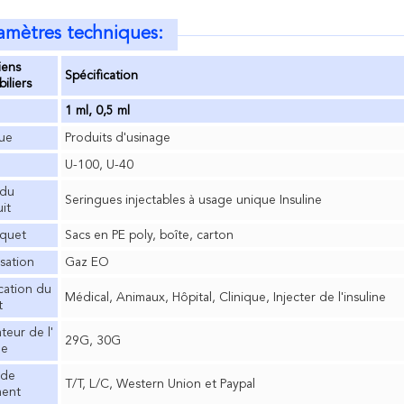
amètres techniques:
iens
Spécification
iliers
1 ml, 0,5 ml
ue
Produits d'usinage
U-100, U-40
du
Seringues injectables à usage unique Insuline
it
aquet
Sacs en PE poly, boîte, carton
isation
Gaz EO
cation du
Médical, Animaux, Hôpital, Clinique, Injecter de l'insuline
t
ateur de l'
29G, 30G
le
 de
T/T, L/C, Western Union et Paypal
ment