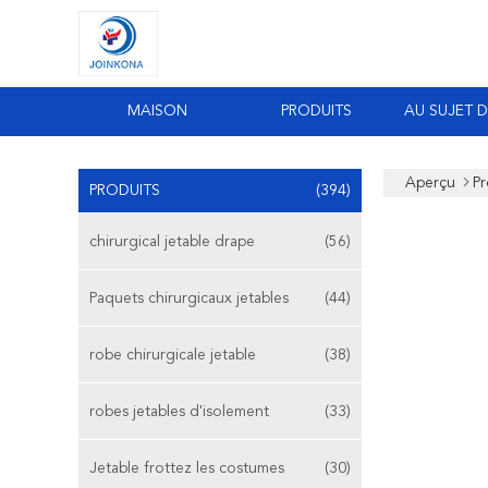
MAISON
PRODUITS
AU SUJET 
Aperçu
Pr
PRODUITS
(394)
chirurgical jetable drape
(56)
Paquets chirurgicaux jetables
(44)
robe chirurgicale jetable
(38)
robes jetables d'isolement
(33)
Jetable frottez les costumes
(30)