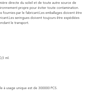
umière directe du soleil et de toute autre source de
vironnement propre pour éviter toute contamination.
ons fournies par le fabricant.Les emballages doivent être
ricant.Les seringues doivent toujours être expédiées
ndant le transport.
,5 ml.
ble à usage unique est de 300000 PCS.