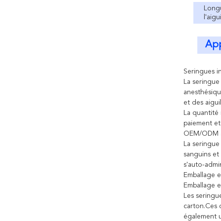
Long
l'aigui
App
Seringues in
La seringue 
anesthésique
et des aigu
La quantité 
paiement et
OEM/ODM so
La seringue
sanguins et 
s'auto-admin
Emballage e
Emballage e
Les seringu
carton.Ces 
également u