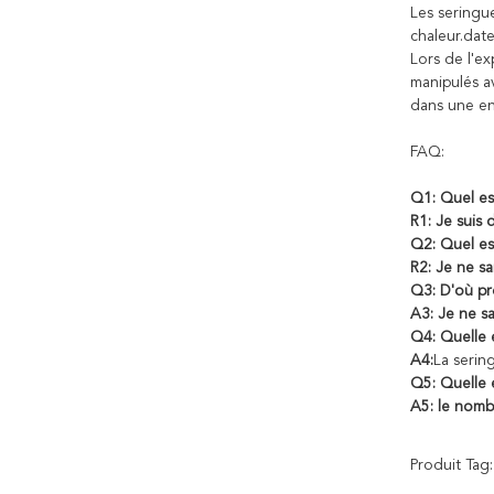
Les seringue
chaleur.dat
Lors de l'ex
manipulés a
dans une en
FAQ:
Q1: Quel es
R1: Je suis 
Q2: Quel es
R2: Je ne sa
Q3: D'où pro
A3: Je ne sa
Q4: Quelle e
A4:
La serin
Q5: Quelle 
A5: le nomb
Produit Tag: