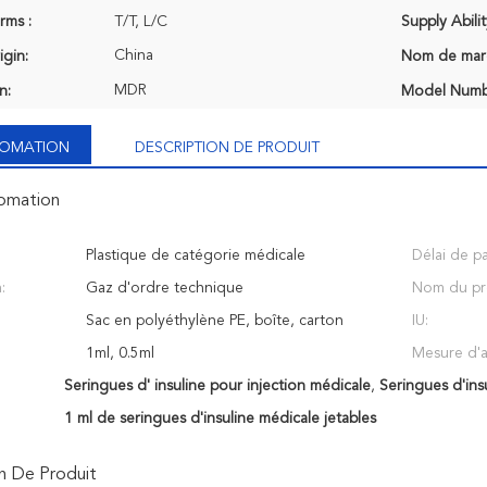
rms :
T/T, L/C
Supply Abilit
China
igin:
Nom de mar
MDR
n:
Model Numb
NFOMATION
DESCRIPTION DE PRODUIT
fomation
Plastique de catégorie médicale
Délai de p
:
Gaz d'ordre technique
Nom du pr
Sac en polyéthylène PE, boîte, carton
IU:
1ml, 0.5ml
Mesure d'ai
Seringues d' insuline pour injection médicale
,
Seringues d'ins
1 ml de seringues d'insuline médicale jetables
n De Produit