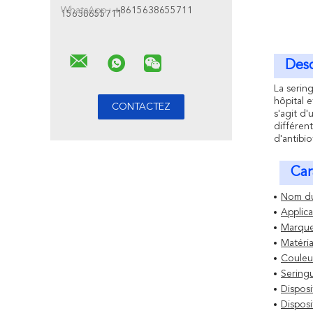
WhatsApp :
+8615638655711
15638655711
Desc
La serin
hôpital 
s'agit d'
différent
d'antibi
Car
Nom du 
Applica
Marqu
Matéria
Couleur
Seringu
Disposi
Disposi