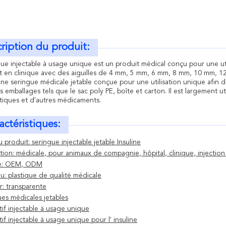
ription du produit:
gue injectable à usage unique est un produit médical conçu pour une u
et en clinique avec des aiguilles de 4 mm, 5 mm, 6 mm, 8 mm, 10 mm, 12 m
une seringue médicale jetable conçue pour une utilisation unique afin d'é
s emballages tels que le sac poly PE, boîte et carton. Il est largement uti
otiques et d'autres médicaments.
actéristiques:
produit: seringue injectable jetable Insuline
tion: médicale, pour animaux de compagnie, hôpital, clinique, injection 
e: OEM, ODM
u: plastique de qualité médicale
: transparente
es médicales jetables
tif injectable à usage unique
tif injectable à usage unique pour l' insuline