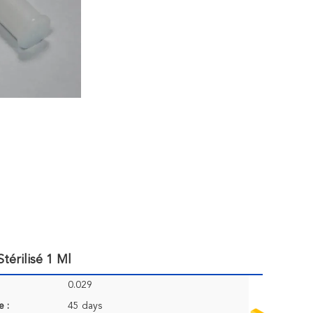
térilisé 1 Ml
0.029
e :
45 days