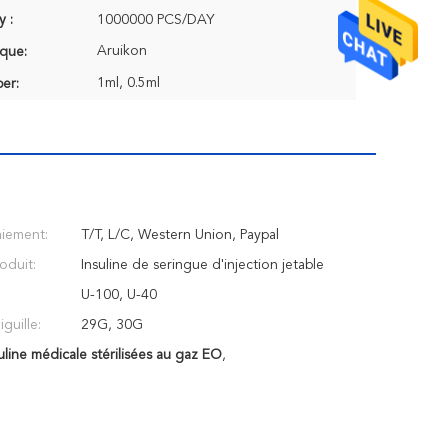
y :
1000000 PCS/DAY
Aruikon
que:
1ml, 0.5ml
er:
aiement:
T/T, L/C, Western Union, Paypal
oduit:
Insuline de seringue d'injection jetable
U-100, U-40
guille:
29G, 30G
uline médicale stérilisées au gaz EO
,