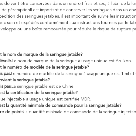
s doivent être conservées dans un endroit frais et sec, à l'abri de la l
e de péremptionIl est important de conserver les seringues dans un en
pédition des seringues jetables, il est important de suivre les instructi
vec soin et expédiés conformément aux instructions fournies par le fab
veloppe ou une boîte rembourrée pour réduire le risque de rupture pe
t le nom de marque de la seringue jetable?
désolé.
Le nom de marque de la seringue à usage unique est Aruikon.
t le numéro de modèle de la seringue jetable?
is pas.
Le numéro de modèle de la seringue à usage unique est 1 ml et 0
vient la seringue jetable?
is pas.
La seringue jetable est de Chine.
st la certification de la seringue jetable?
gue injectable à usage unique est certifiée MDR.
est la quantité minimale de commande pour la seringue jetable?
re de points
La quantité minimale de commande de la seringue injecta