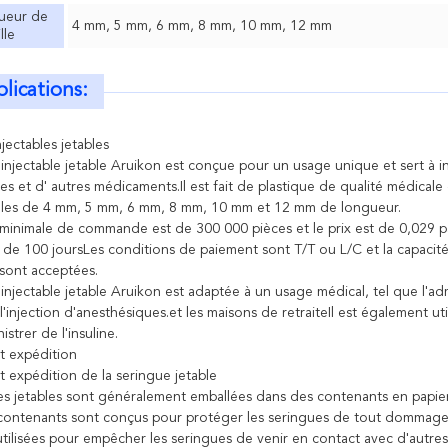
ueur de
4 mm, 5 mm, 6 mm, 8 mm, 10 mm, 12 mm
lle
lications:
jectables jetables
injectable jetable Aruikon est conçue pour un usage unique et sert à inj
s et d' autres médicaments.Il est fait de plastique de qualité médicale e
illes de 4 mm, 5 mm, 6 mm, 8 mm, 10 mm et 12 mm de longueur.
minimale de commande est de 300 000 pièces et le prix est de 0,029 par
 de 100 joursLes conditions de paiement sont T/T ou L/C et la capac
nt acceptées.
 injectable jetable Aruikon est adaptée à un usage médical, tel que l'a
l'injection d'anesthésiques.et les maisons de retraiteIl est également ut
istrer de l'insuline.
t expédition
t expédition de la seringue jetable
es jetables sont généralement emballées dans des contenants en papie
contenants sont conçus pour protéger les seringues de tout dommage l
tilisées pour empêcher les seringues de venir en contact avec d'autres