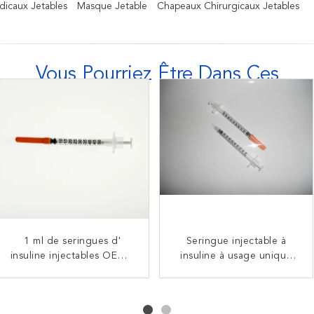
dicaux Jetables
Masque Jetable
Chapeaux Chirurgicaux Jetables
Vous Pourriez Être Dans Ces
Injection médicale OEM
1 ml de seringues d'
Seringues d'insuline à
Seringue injectable à
insuline injectables OEM à
Seringuette à contact
insuline à usage unique
usage unique pour
facile stérilisée au gaz EO
usage unique Emballage
EO gaz avec longueur d'
injection médicale de
pour usage hospitalier
U40 transparent
aiguille de 8 mm
calibre 29 1cc